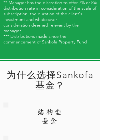
** Manager has the discretion to offer 7% or 8%
distribution rate in consideration of the scale of
subscription, the duration of the client's
investment and whatsoever
consideration deemed relevant by the
manager
*** Distributions made since the
commencement of Sankofa Property Fund
为什么选择Sankofa
基金？
结构型
基金