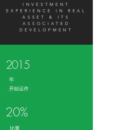
INVESTMENT
EXPERIENCE IN REAL
ASSET & ITS
ASSOCIATED
DEVELOPMENT
2015
​年
开始运作
20%
比重